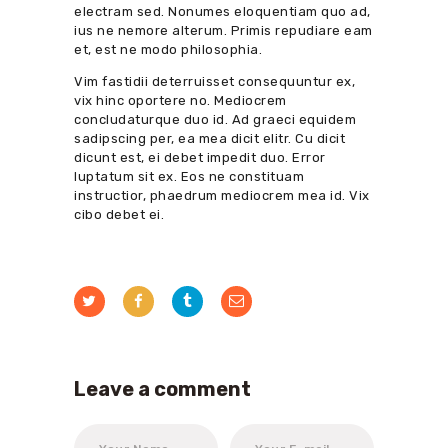
electram sed. Nonumes eloquentiam quo ad,
ius ne nemore alterum. Primis repudiare eam
et, est ne modo philosophia.
Vim fastidii deterruisset consequuntur ex,
vix hinc oportere no. Mediocrem
concludaturque duo id. Ad graeci equidem
sadipscing per, ea mea dicit elitr. Cu dicit
dicunt est, ei debet impedit duo. Error
luptatum sit ex. Eos ne constituam
instructior, phaedrum mediocrem mea id. Vix
cibo debet ei.
Leave a comment