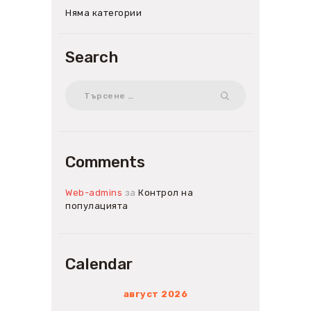
Няма категории
Search
Търсене
за:
Comments
Web-admins
за
Контрол на
популацията
Calendar
август 2026