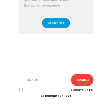
Дистанционна анестезия
Домашно посещение
Запази час
Запишете се за нашият
бюлетин
Прочетох и съм съгласен с
Политиката
за поверителност