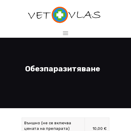
НАЧАЛО
МАГАЗИН
УСЛУГИ
Обезпаразитяване
ЗА НАС
КОНТАКТИ
БГ
Запази час
Външно (не се включва
цената на препарата)
10,00 €