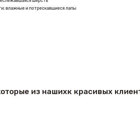
 неслежавшаяся шерсть
ти; влажные и потрескавшиеся лапы
оторые из нашихк красивых клиен