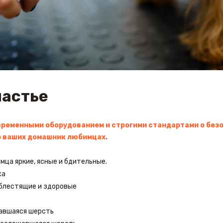
частье
ременными оборудованием и строгими стандартами о без
о ваших домашник любимцах.
имца яркие, ясные и бдительные.
ха
, блестящие и здоровые
жавшаяся шерсть