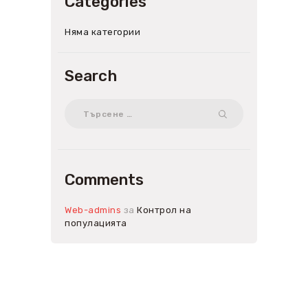
Categories
Няма категории
Search
Търсене
за:
Comments
Web-admins
за
Контрол на
популацията
Запишете се за нашият