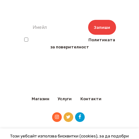
бюлетин
Прочетох и съм съгласен с
Политиката
за поверителност
Магазин
Услуги
Контакти
Този уебсайт използва бисквитки (cookies), за да подобри
2020 © VetVlas.com